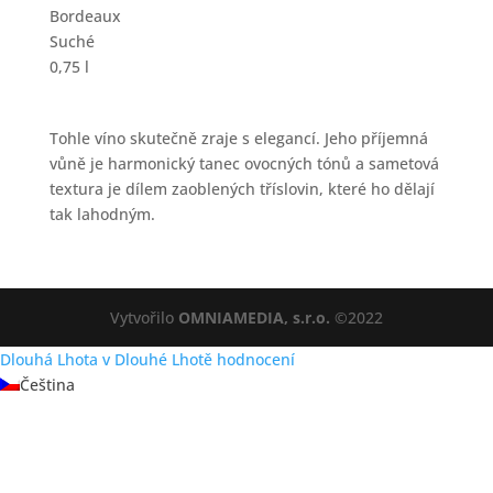
Bordeaux
Suché
0,75 l
Tohle víno skutečně zraje s elegancí. Jeho příjemná
vůně je harmonický tanec ovocných tónů a sametová
textura je dílem zaoblených tříslovin, které ho dělají
tak lahodným.
Vytvořilo
OMNIAMEDIA, s.r.o.
©2022
Dlouhá Lhota
v Dlouhé Lhotě
hodnocení
Čeština