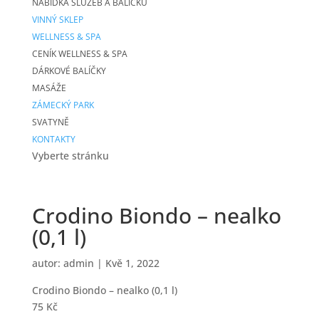
NABÍDKA SLUŽEB A BALÍČKŮ
VINNÝ SKLEP
WELLNESS & SPA
CENÍK WELLNESS & SPA
DÁRKOVÉ BALÍČKY
MASÁŽE
ZÁMECKÝ PARK
SVATYNĚ
KONTAKTY
Vyberte stránku
Crodino Biondo – nealko
(0,1 l)
autor:
admin
|
Kvě 1, 2022
Crodino Biondo – nealko (0,1 l)
75 Kč